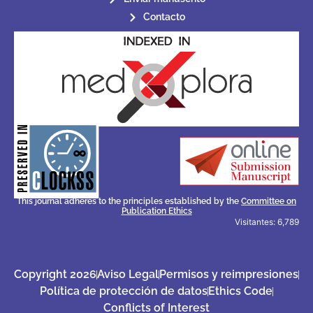
Contacto
for its stakeholders.
publications, governed by and
of web-based scholary
ensures the long-term survival
CLOCKSS is a dak archive that
This journal adheres to the principles established by the
Committee on
Publication Ethics
Visitantes: 6,789
Copyright 2026
Aviso Legal
Permisos y reimpresiones
Política de protección de datos
Ethics Code
Conflicts of Interest