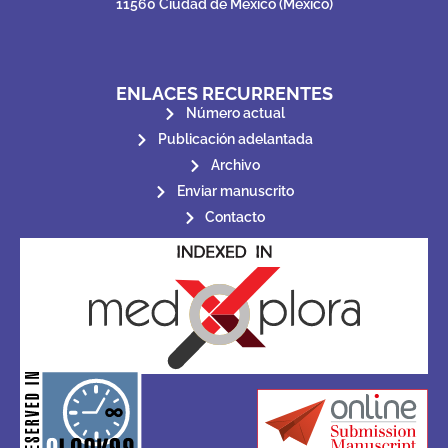
11560 Ciudad de México (México)
ENLACES RECURRENTES
Número actual
Publicación adelantada
Archivo
Enviar manuscrito
Contacto
for its stakeholders.
publications, governed by and
of web-based scholary
ensures the long-term survival
CLOCKSS is a dak archive that